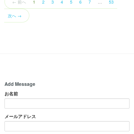
（こ
← 前へ
1
2
3
4
5
6
7
…
53
の
ペ
次へ →
ー
ジ）
Add Message
お名前
メールアドレス