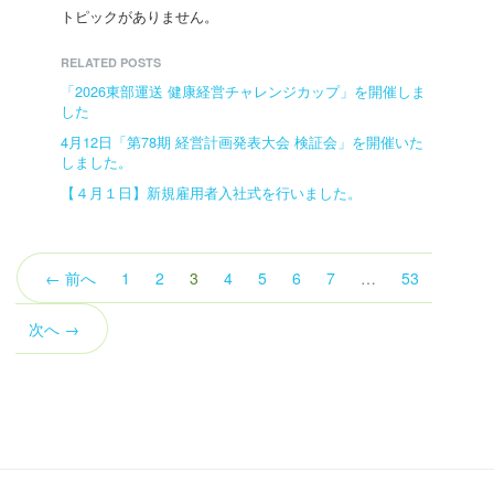
トピックがありません。
RELATED POSTS
「2026東部運送 健康経営チャレンジカップ」を開催しま
した
4月12日「第78期 経営計画発表大会 検証会」を開催いた
しました。
【４月１日】新規雇用者入社式を行いました。
（こ
← 前へ
1
2
3
4
5
6
7
…
53
の
ペ
次へ →
ー
ジ）