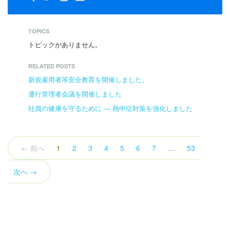
TOPICS
トピックがありません。
RELATED POSTS
新規雇用者等安全教育を開催しました。
運行管理者会議を開催しました
社員の健康を守るために ― 熱中症対策を強化しました
（こ
← 前へ
1
2
3
4
5
6
7
…
53
の
ペ
次へ →
ー
ジ）