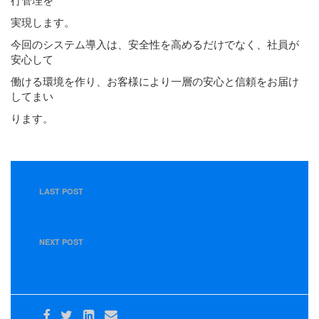
実現します。
今回のシステム導入は、安全性を高めるだけでなく、社員が
安心して
働ける環境を作り、お客様により一層の安心と信頼をお届け
してまい
ります。
LAST POST
ニュースリリース【弊社 代表取締役社長】関東経済産業
局長表彰を受賞
NEXT POST
【日本海側ルート追加！】新輸送サービスが「物流ニッポ
ン」に掲載されました