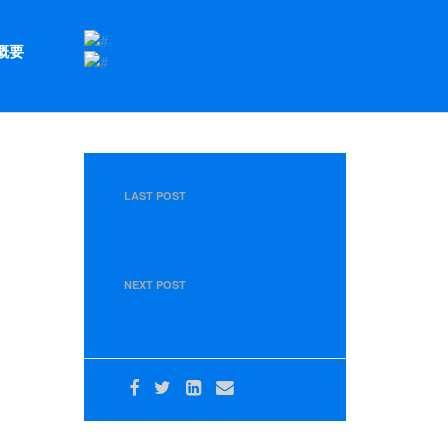
概要
LAST POST
＜７月２６日＞７月度 東部運
送・グループ会社合同 管理
職・所長会議を行いました
NEXT POST
＜８月３０日＞８月度運行管理
者会議を行いました。