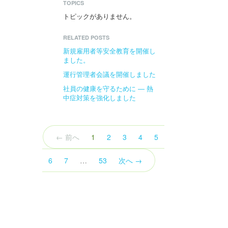
TOPICS
トピックがありません。
RELATED POSTS
新規雇用者等安全教育を開催し
ました。
運行管理者会議を開催しました
社員の健康を守るために ― 熱
中症対策を強化しました
（こ
← 前へ
1
2
3
4
5
の
ペ
6
7
…
53
次へ →
ー
ジ）