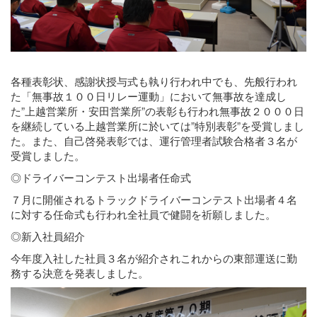
各種表彰状、感謝状授与式も執り行われ中でも、先般行われ
た「無事故１００日リレー運動」において無事故を達成し
た”上越営業所・安田営業所”の表彰も行われ無事故２０００日
を継続している上越営業所に於いては”特別表彰”を受賞しまし
た。また、自己啓発表彰では、運行管理者試験合格者３名が
受賞しました。
◎ドライバーコンテスト出場者任命式
７月に開催されるトラックドライバーコンテスト出場者４名
に対する任命式も行われ全社員で健闘を祈願しました。
◎新入社員紹介
今年度入社した社員３名が紹介されこれからの東部運送に勤
務する決意を発表しました。