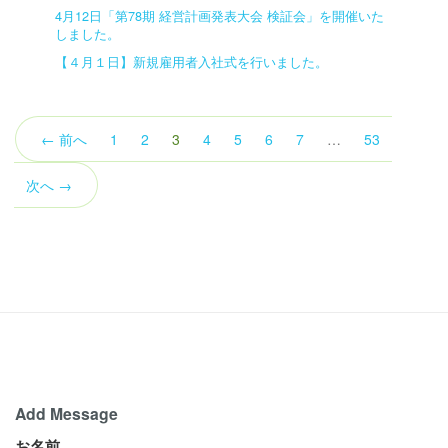
4月12日「第78期 経営計画発表大会 検証会」を開催いた
しました。
【４月１日】新規雇用者入社式を行いました。
（こ
← 前へ
1
2
3
4
5
6
7
…
53
の
ペ
次へ →
ー
ジ）
Add Message
お名前