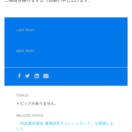
LAST POST
＜７月２６日＞７月度 東部運送・グループ会社合同 管
理職・所長会議を行いました
NEXT POST
＜８月３０日＞８月度運行管理者会議を行いました。
TOPICS
トピックがありません。
RELATED POSTS
「2026東部運送 健康経営チャレンジカップ」を開催しま
した